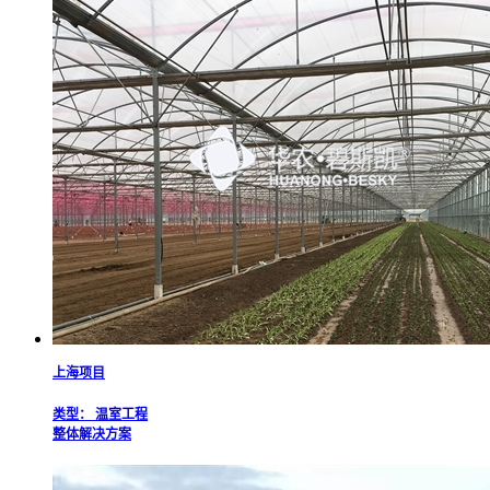
上海项目
类型： 温室工程
整体解决方案