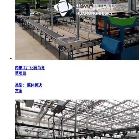
内蒙工厂化育苗育
草项目
类型： 整体解决
方案