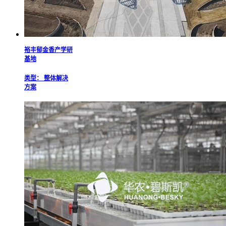
裕丰郁金香产学研
基地
类型： 整体解决
方案