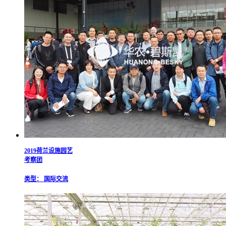
2019荷兰设施园艺
考察团
类型： 国际交流