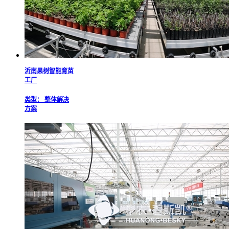
沂南果树智能育苗
工厂
类型： 整体解决
方案