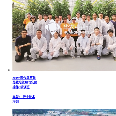
2019“现代温室番
茄栽培管理与实践
操作”培训班
类型： 行业技术
培训