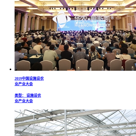
2019中国设施设农
业产业大会
类型： 设施设农
业产业大会