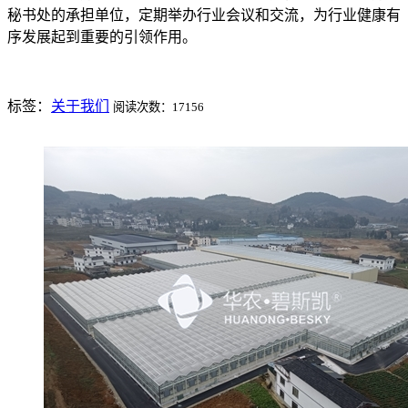
秘书处的承担单位，定期举办行业会议和交流，为行业健康有
序发展起到重要的引领作用。
标签：
关于我们
阅读次数：
17156