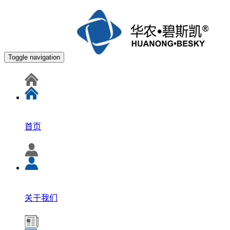
Toggle navigation
首页
关于我们