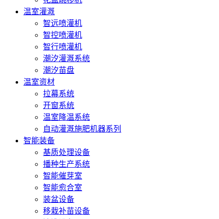
温室灌溉
智远喷灌机
智控喷灌机
智行喷灌机
潮汐灌溉系统
潮汐苗盘
温室资材
拉幕系统
开窗系统
温室降温系统
自动灌溉施肥机器系列
智能装备
基质处理设备
播种生产系统
智能催芽室
智能愈合室
装盆设备
移栽补苗设备