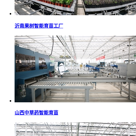
沂南果树智能育苗工厂
山西中草药智能育苗