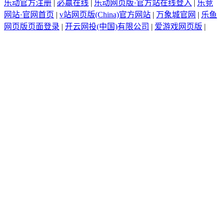
乐动官方注册
|
必赢在线
|
乐动网页版·官方站在线登入
|
乐竞
网站·官网首页
|
v站网页版(China)官方网站
|
万象城官网
|
乐鱼
网页版页面登录
|
开云网投(中国)有限公司
|
爱游戏网页版
|