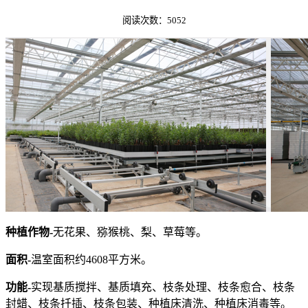
阅读次数：
5052
种植作物-
无花果、猕猴桃、梨、草莓等。
面积-
温室面积约4608平方米。
功能-
实现基质搅拌、基质填充、枝条处理、枝条愈合、枝条
封蜡、枝条扦插、枝条包装、种植床清洗、种植床消毒等。