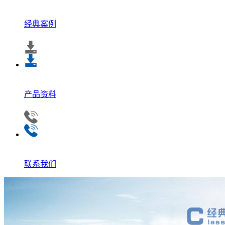
经典案例
产品资料
联系我们