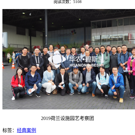
阅读次数：
5108
2019荷兰设施园艺考察团
标签：
经典案例