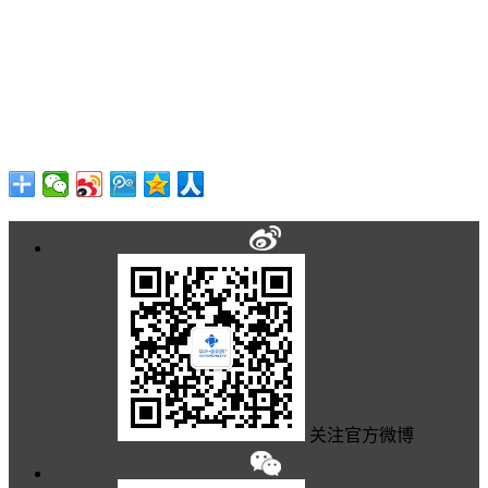
关注官方微博