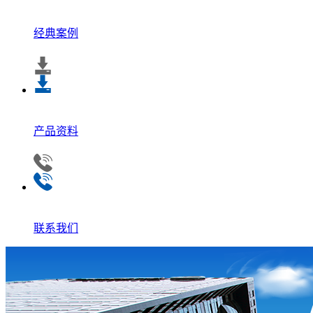
经典案例
产品资料
联系我们