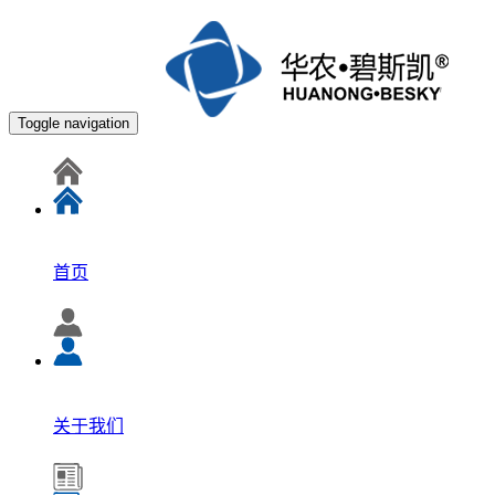
Toggle navigation
首页
关于我们