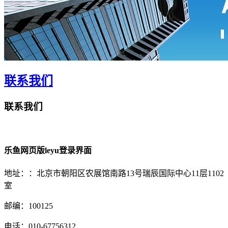
联系我们
联系我们
乐鱼网页版leyu登录界面
地址：：北京市朝阳区农展馆南路13号瑞辰国际中心11层1102
室
邮编：100125
电话：010-67756312