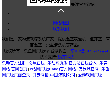
关注官方微信
网站地图
联系我们
我们是一家物流栽培系统厂家，提供温室喷灌机、催芽室、育
苗温室、穴盘清洗机等产品。
版权所有：乐鱼网页版leyu登录界面
京ICP备10215425号-4
技术支持:
远齐科技
乐动官方注册
|
必赢在线
|
乐动网页版·官方站在线登入
|
乐竞
网站·官网首页
|
v站网页版(China)官方网站
|
万象城官网
|
乐鱼
网页版页面登录
|
开云网投(中国)有限公司
|
爱游戏网页版
|