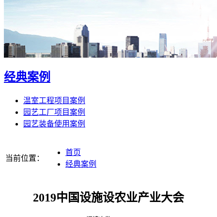
经典案例
温室工程项目案例
园艺工厂项目案例
园艺装备使用案例
首页
当前位置：
经典案例
2019中国设施设农业产业大会