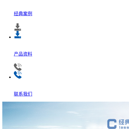
经典案例
产品资料
联系我们