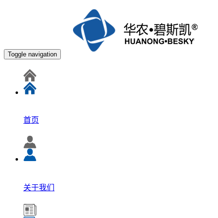
Toggle navigation
首页
关于我们