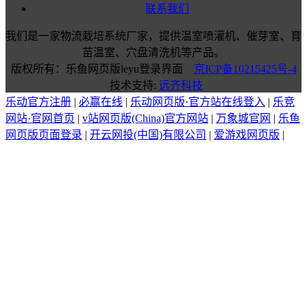
联系我们
我们是一家物流栽培系统厂家，提供温室喷灌机、催芽室、育
苗温室、穴盘清洗机等产品。
版权所有：乐鱼网页版leyu登录界面
京ICP备10215425号-4
技术支持:
远齐科技
乐动官方注册
|
必赢在线
|
乐动网页版·官方站在线登入
|
乐竞
网站·官网首页
|
v站网页版(China)官方网站
|
万象城官网
|
乐鱼
网页版页面登录
|
开云网投(中国)有限公司
|
爱游戏网页版
|