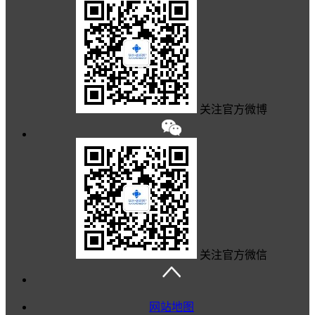
关注官方微博
关注官方微信
网站地图