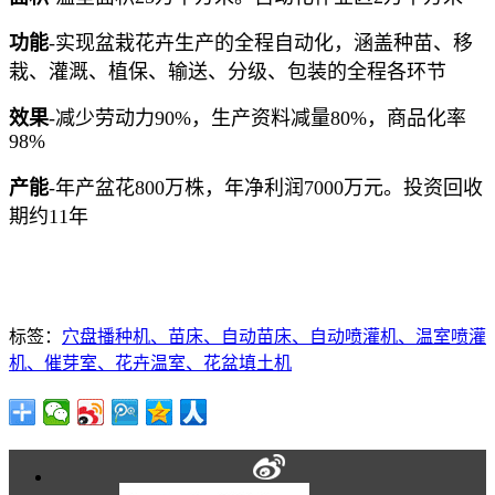
功能
-实现盆栽花卉生产的全程自动化，涵盖种苗、移
栽、灌溉、植保、输送、分级、包装的全程各环节
效果
-减少劳动力90%，生产资料减量80%，商品化率
98%
产能
-年产盆花800万株，年净利润7000万元。投资回收
期约11年
标签：
穴盘播种机、苗床、自动苗床、自动喷灌机、温室喷灌
机、催芽室、花卉温室、花盆填土机