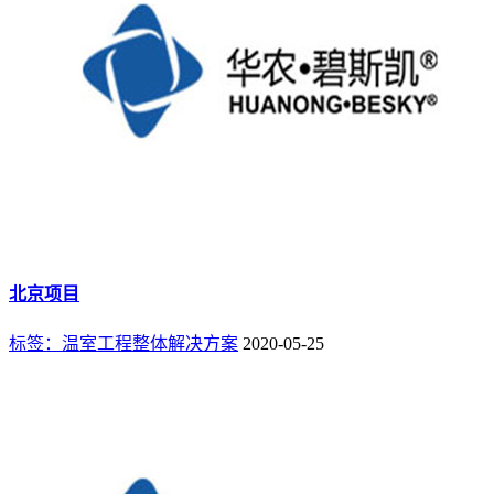
北京项目
标签：
温室工程整体解决方案
2020-05-25