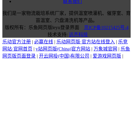
联系我们
我们是一家物流栽培系统厂家，提供温室喷灌机、催芽室、育
苗温室、穴盘清洗机等产品。
版权所有：乐鱼网页版leyu登录界面
京ICP备10215425号-4
技术支持:
远齐科技
乐动官方注册
|
必赢在线
|
乐动网页版·官方站在线登入
|
乐竞
网站·官网首页
|
v站网页版(China)官方网站
|
万象城官网
|
乐鱼
网页版页面登录
|
开云网投(中国)有限公司
|
爱游戏网页版
|