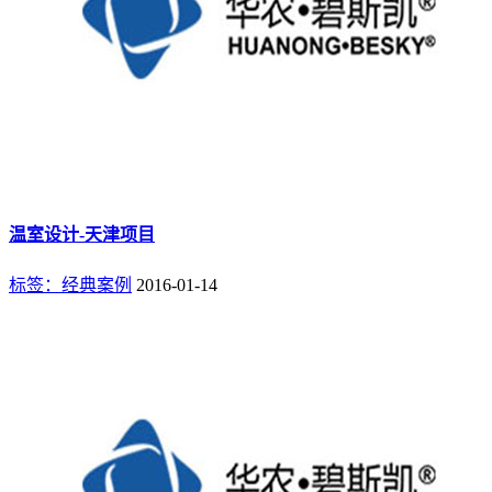
温室设计-天津项目
标签：
经典案例
2016-01-14