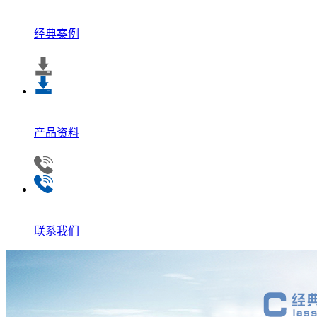
经典案例
产品资料
联系我们