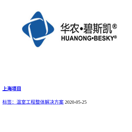
上海项目
标签：
温室工程整体解决方案
2020-05-25