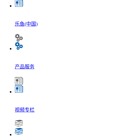
乐鱼(中国)
产品服务
视频专栏