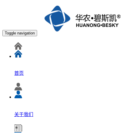
Toggle navigation
首页
关于我们