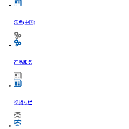
乐鱼(中国)
产品服务
视频专栏