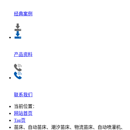
经典案例
产品资料
联系我们
当前位置：
网站首页
Tag页
苗床、自动苗床、潮汐苗床、物流苗床、自动喷灌机、