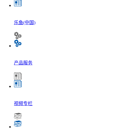
乐鱼(中国)
产品服务
视频专栏