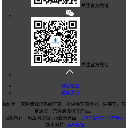
关注官方微博
关注官方微信
网站地图
联系我们
我们是一家物流栽培系统厂家，提供温室喷灌机、催芽室、育
苗温室、穴盘清洗机等产品。
版权所有：乐鱼网页版leyu登录界面
京ICP备10215425号-4
技术支持:
远齐科技