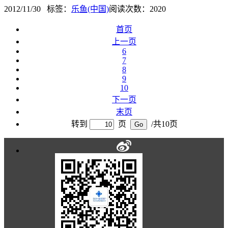
2012/11/30 标签：
乐鱼(中国)
阅读次数：
2020
首页
上一页
6
7
8
9
10
下一页
末页
转到
页
/共10页